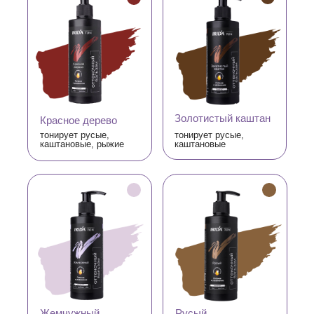
Золотистый каштан
Красное дерево
тонирует русые,
тонирует русые,
каштановые, рыжие
каштановые
Жемчужный
Русый